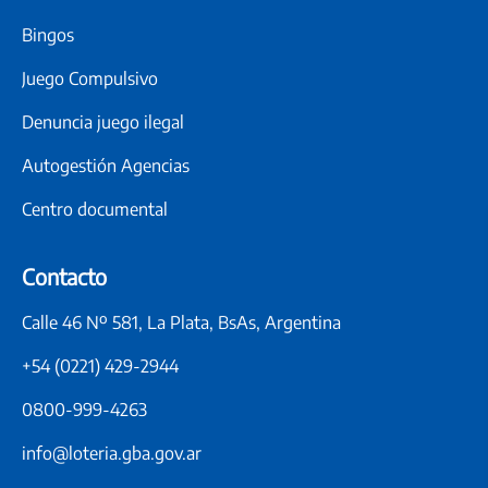
Matutina
Bingos
Provincia, Ciudad,
Lunes a
15:00 hs.
Córdoba, Santa Fe,
Sábados
Juego Compulsivo
Entre Ríos
Denuncia juego ilegal
Montevideo
Lunes a
15:00 hs.
Matutina
Viernes
Autogestión Agencias
Vespertina
Centro documental
Provincia, Ciudad,
Lunes a
18:00 hs.
Córdoba, Santa Fe,
Sábados
Contacto
Entre Ríos
Montevideo
Lunes a
Calle 46 Nº 581, La Plata, BsAs, Argentina
21:00 hs.
Nocturna
Sábados
+54 (0221) 429-2944
Nocturna
Provincia, Ciudad,
Lunes a 
0800-999-4263
21:00 hs.
Córdoba, Santa Fe,
Sábados
Entre Ríos
info@loteria.gba.gov.ar