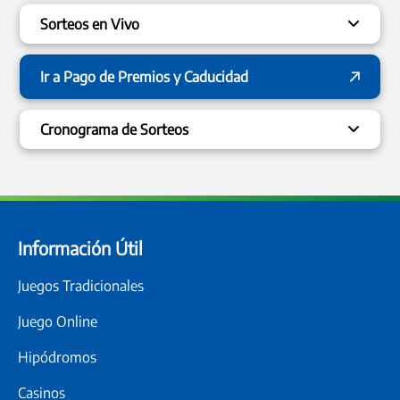
Sorteos en Vivo
Ir a Pago de Premios y Caducidad
Cronograma de Sorteos
Horarios de sorteos del mes de Julio de 2026
Día de
Quinielas
Horarios
Sorteo
Información Útil
La Previa
Provincia, Ciudad,
Lunes a
10:15 hs.
Córdoba, Santa Fe,
Sábados
Juegos Tradicionales
Entre Ríos
Juego Online
El Primero
Provincia, Ciudad,
Lunes a 
Hipódromos
12:00 hs.
Córdoba, Santa Fe,
Sábados
Entre Ríos
Casinos